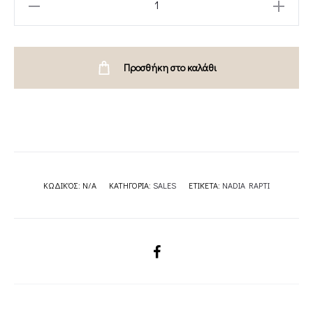
PLAYSUIT-
NADIA
RAPTI
Προσθήκη στο καλάθι
quantity
ΚΩΔΙΚΌΣ:
N/A
ΚΑΤΗΓΟΡΊΑ:
SALES
ΕΤΙΚΈΤΑ:
NADIA RAPTI
SHARE