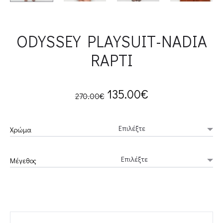
ODYSSEY PLAYSUIT-NADIA
RAPTI
Original
Current
135.00
€
270.00
€
price
price
Χρώμα
was:
is:
Μέγεθος
270.00€.
135.00€.
ODYSSEY