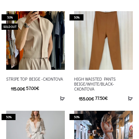
50%
50%
SOLD OUT
STRIPE TOP BEIGE -CKONTOVA
HIGH WAISTED PANTS
BEIGE/WHITE/BLACK-
57.00
€
115.00
€
CKONTOVA
77.50
€
155.00
€
50%
50%