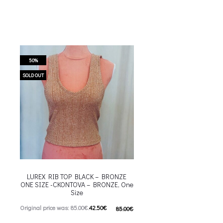
50%
SOLD OUT
LUREX RIB TOP BLACK – BRONZE
ONE SIZE -CKONTOVA – BRONZE, One
Size
Original price was: 85.00€.
42.50
€
85.00
€