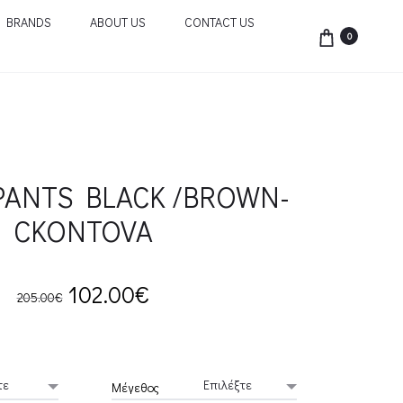
BRANDS
ABOUT US
CONTACT US
0
PANTS BLACK /BROWN-
CKONTOVA
Original
Current
102.00
€
205.00
€
price
price
was:
is:
Μέγεθος