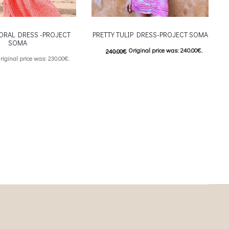
ORAL DRESS -PROJECT
PRETTY TULIP DRESS-PROJECT SOMA
SOMA
Original price was: 240.00€.
240.00
€
riginal price was: 230.00€.
120.00
€
Current price is: 120.00€.
urrent price is: 115.00€.
This product has
Επιλέξτε επιλογές
This product has
ιλογές
multiple variants. The options may be
iants. The options may be
chosen on the product page
on the product page