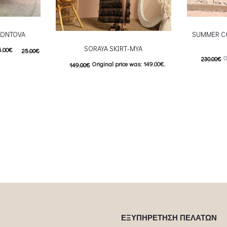
KONTOVA
SUMMER C
SORAYA SKIRT-MYA
6.00
€
25.00
€
O
230.00
€
Original price was: 149.00€.
149.00
€
6.00€.
115.00
€
C
74.50
€
Current price is: 74.50€.
αλάθι
Επιλέξτε επ
This product has
Επιλέξτε επιλογές
multiple var
multiple variants. The options may be
chosen 
chosen on the product page
ΕΞΥΠΗΡΕΤΗΣΗ ΠΕΛΑΤΩΝ