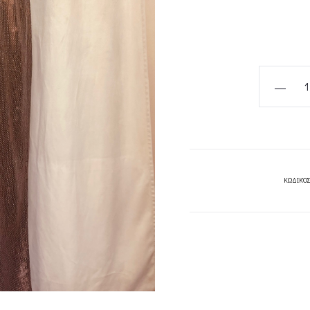
SEQUIN
PANTS
BLACK
/BROWN-
CKONTOV
quantity
ΚΩΔΙΚΌΣ