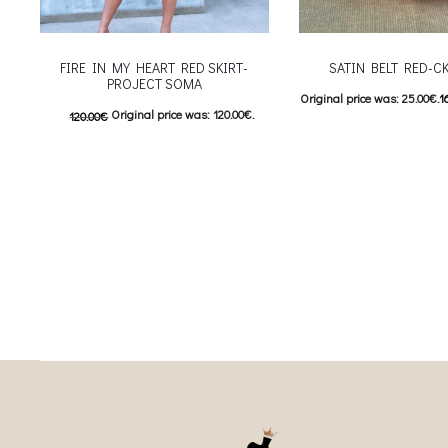
FIRE IN MY HEART RED SKIRT-
SATIN BELT RED-C
PROJECT SOMA
Original price was: 25.00€.
1
Original price was: 120.00€.
120.00
€
Current price is: 1
60.00
€
Current price is: 60.00€.
Προσθήκη στο κ
This product has
Επιλέξτε επιλογές
multiple variants. The options may be
chosen on the product page