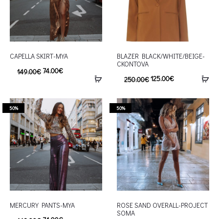
CAPELLA SKIRT-MYA
BLAZER BLACK/WHITE/BEIGE-
CKONTOVA
74.00
€
149.00
€
125.00
€
250.00
€
50%
50%
MERCURY PANTS-MYA
ROSE SAND OVERALL-PROJECT
SOMA