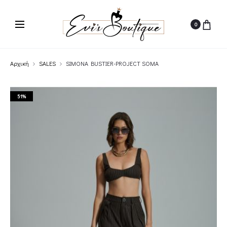
0
Αρχική
SALES
SIMONA BUSTIER-PROJECT SOMA
51%