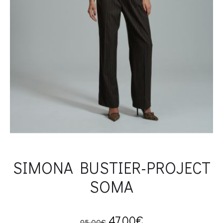
SIMONA BUSTIER-PROJECT
SOMA
Original
Current
47.00
€
95.00
€