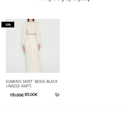
50%
SUNRAYS SKIRT -BEIGE-BLACK
//NADIA RAPTI
85.00
€
170.00
€