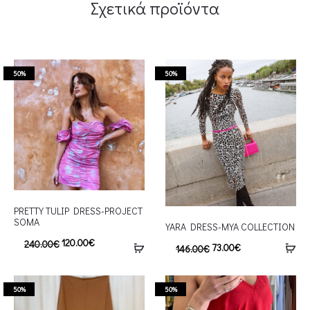
Σχετικά προϊόντα
50%
50%
PRETTY TULIP DRESS-PROJECT
SOMA
YARA DRESS-MYA COLLECTION
120.00
€
240.00
€
73.00
€
146.00
€
50%
50%