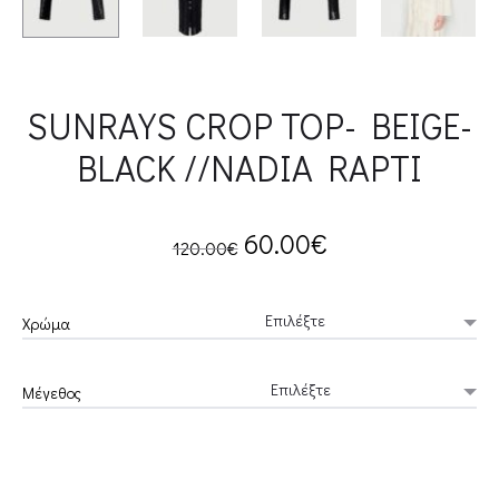
SUNRAYS CROP TOP- BEIGE-
BLACK //NADIA RAPTI
Original
Current
60.00
€
120.00
€
price
price
Χρώμα
was:
is:
Μέγεθος
120.00€.
60.00€.