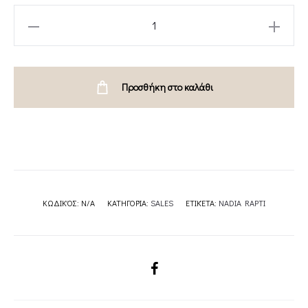
SUNRAYS
CROP
TOP-
BEIGE-
Προσθήκη στο καλάθι
BLACK
//NADIA
RAPTI
quantity
ΚΩΔΙΚΌΣ:
N/A
ΚΑΤΗΓΟΡΊΑ:
SALES
ΕΤΙΚΈΤΑ:
NADIA RAPTI
SHARE