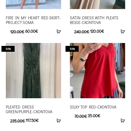
FIRE IN MY HEART RED SKIRT-
SATIN DRESS WITH PLEATS
PROJECT SOMA
BEIGE-CKONTOVA
60.00
€
120.00
€
120.00
€
240.00
€
50%
50%
PLEATED DRESS
SILKY TOP RED-CKONTOVA
GREEN/PURPLE-CKONTOVA
35.00
€
70.00
€
117.50
€
235.00
€