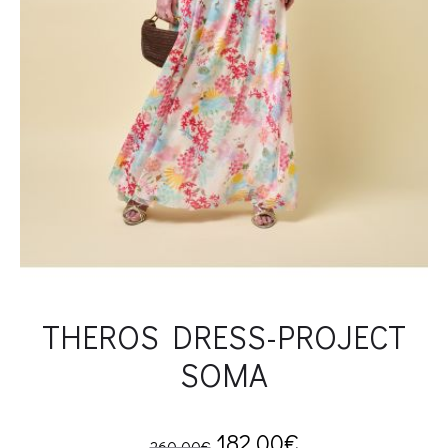
THEROS DRESS-PROJECT
SOMA
Original
Current
182.00
€
260.00
€