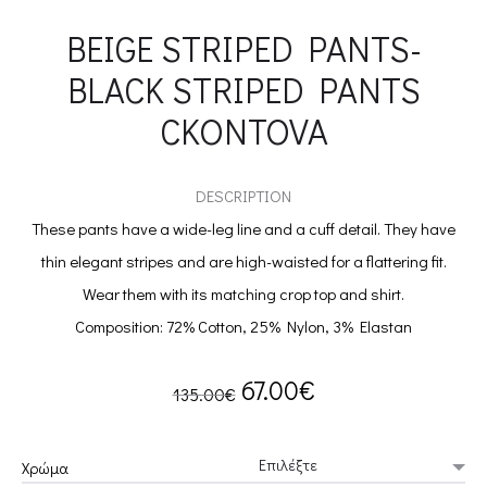
BEIGE STRIPED PANTS-
BLACK STRIPED PANTS
CKONTOVA
DESCRIPTION
These pants have a wide-leg line and a cuff detail. They have
thin elegant stripes and are high-waisted for a flattering fit.
Wear them with its matching crop top and shirt.
Composition: 72% Cotton, 25% Nylon, 3% Elastan
Original
Current
67.00
€
135.00
€
price
price
Χρώμα