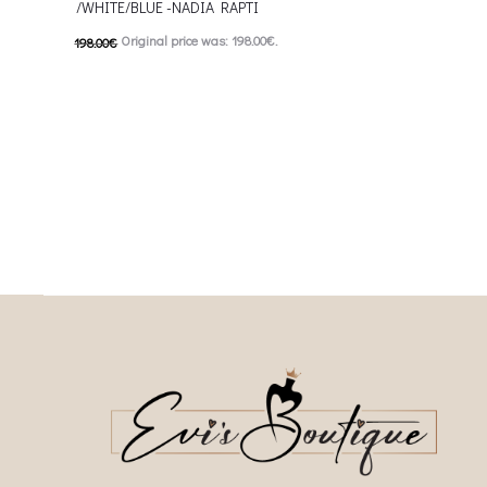
/WHITE/BLUE -NADIA RAPTI
90.00
€
Current price is
Original price was: 198.00€.
This
198.00
€
Επιλέξτε επιλογές
99.00
€
Current price is: 99.00€.
multiple variants. The o
This product has
Επιλέξτε επιλογές
chosen on the prod
multiple variants. The options may be
chosen on the product page