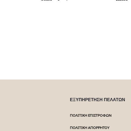
: 90.00€.
95.00
€
Current price is: 95.00€.
144.00
€
C
 product has
This product has
Επιλέξτε επιλογές
Επιλέξτε επ
ptions may be
multiple variants. The options may be
multiple var
uct page
chosen on the product page
chosen 
ΕΞΥΠΗΡΕΤΗΣΗ ΠΕΛΑΤΩΝ
ΠΟΛΙΤΙΚΗ ΕΠΙΣΤΡΟΦΩΝ
ΠΟΛΙΤΙΚΗ ΑΠΟΡΡΗΤΟΥ