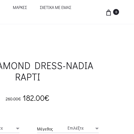
ΜΑΡΚΕΣ
ΣΧΕΤΙΚΑ ΜΕ ΕΜΑΣ
0
IAMOND DRESS-NADIA
RAPTI
Original
Current
182.00
€
260.00
€
price
price
was:
is:
Μέγεθος