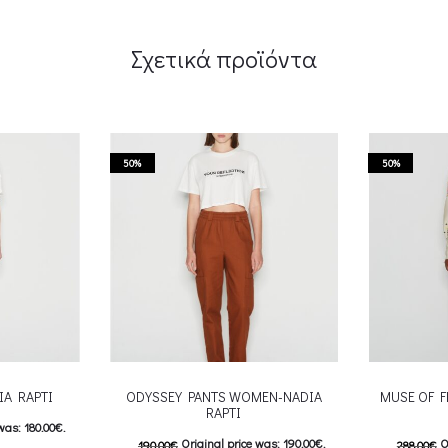
Σχετικά προϊόντα
50%
50%
IA RAPTI
ODYSSEY PANTS WOMEN-NADIA
MUSE OF F
RAPTI
was: 180.00€.
Original price was: 190.00€.
O
190.00
€
288.00
€