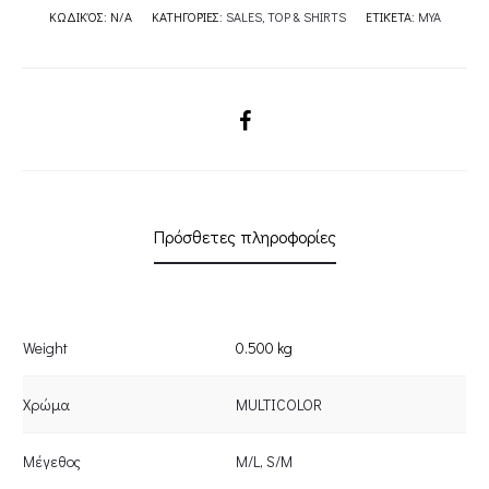
ΚΩΔΙΚΌΣ:
N/A
ΚΑΤΗΓΟΡΊΕΣ:
SALES
,
TOP & SHIRTS
ΕΤΙΚΈΤΑ:
MYA
SHARE
Πρόσθετες πληροφορίες
Weight
0.500 kg
Χρώμα
MULTICOLOR
Μέγεθος
M/L
,
S/M