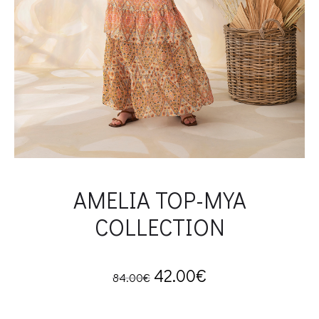
AMELIA TOP-MYA
COLLECTION
Original
Current
42.00
€
84.00
€
price
price