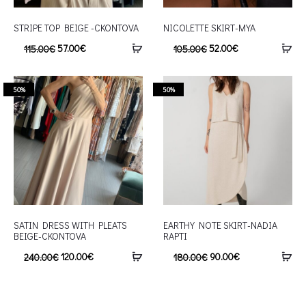
STRIPE TOP BEIGE -CKONTOVA
NICOLETTE SKIRT-MYA
57.00
€
52.00
€
115.00
€
105.00
€
50%
50%
SATIN DRESS WITH PLEATS
EARTHY NOTE SKIRT-NADIA
BEIGE-CKONTOVA
RAPTI
120.00
€
90.00
€
240.00
€
180.00
€