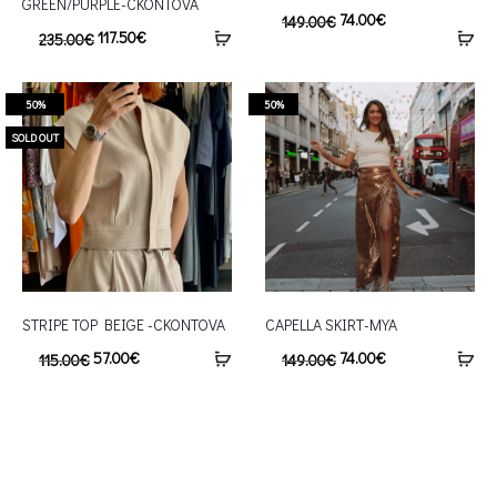
GREEN/PURPLE-CKONTOVA
74.00
€
149.00
€
117.50
€
235.00
€
50%
50%
SOLD OUT
STRIPE TOP BEIGE -CKONTOVA
CAPELLA SKIRT-MYA
57.00
€
74.00
€
115.00
€
149.00
€