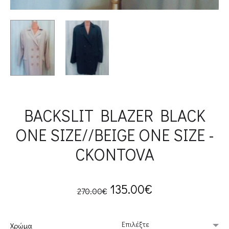
BACKSLIT BLAZER BLACK
ONE SIZE//BEIGE ONE SIZE -
CKONTOVA
Original
Current
135.00
€
270.00
€
price
price
Χρώμα