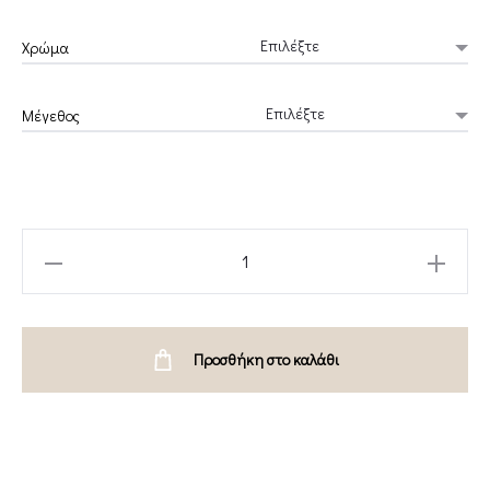
Χρώμα
Μέγεθος
BEIGE
KNITTED
SKIRT-
CKONTOVA
Προσθήκη στο καλάθι
quantity