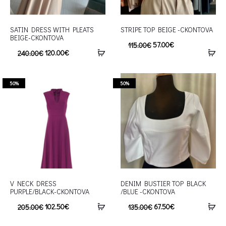
SATIN DRESS WITH PLEATS
STRIPE TOP BEIGE -CKONTOVA
BEIGE-CKONTOVA
57.00
€
115.00
€
120.00
€
240.00
€
50%
50%
V NECK DRESS
DENIM BUSTIER TOP BLACK
PURPLE/BLACK-CKONTOVA
/BLUE -CKONTOVA
102.50
€
67.50
€
205.00
€
135.00
€