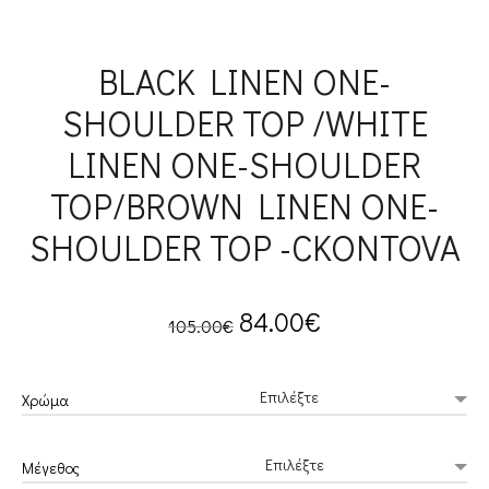
BLACK LINEN ONE-
SHOULDER TOP /WHITE
LINEN ONE-SHOULDER
TOP/BROWN LINEN ONE-
SHOULDER TOP -CKONTOVA
Original
Current
84.00
€
105.00
€
price
price
Χρώμα
was:
is:
Μέγεθος
105.00€.
84.00€.