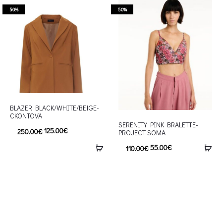
50%
50%
BLAZER BLACK/WHITE/BEIGE-
CKONTOVA
SERENITY PINK BRALETTE-
125.00
€
250.00
€
PROJECT SOMA
55.00
€
110.00
€