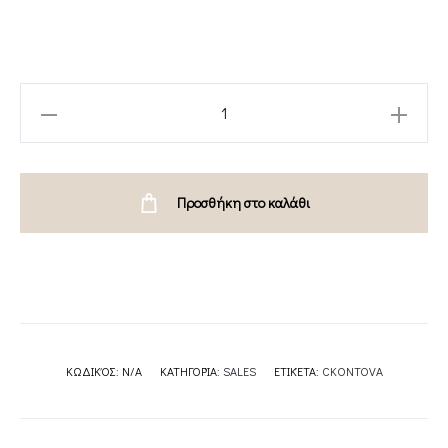
BLACK
LINEN
ONE-
SHOULDER
Προσθήκη στο καλάθι
TOP
/WHITE
LINEN
ONE-
SHOULDER
TOP/BROWN
ΚΩΔΙΚΌΣ:
N/A
ΚΑΤΗΓΟΡΊΑ:
SALES
ΕΤΙΚΈΤΑ:
CKONTOVA
LINEN
ONE-
SHOULDER