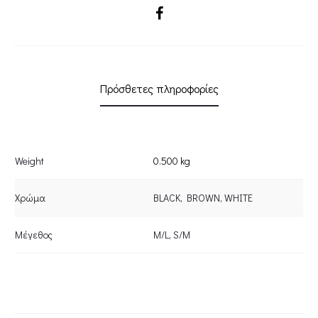
SHARE
TOP
-
CKONTOVA
quantity
Πρόσθετες πληροφορίες
Weight
0.500 kg
Χρώμα
BLACK
,
BROWN
,
WHITE
Μέγεθος
M/L
,
S/M