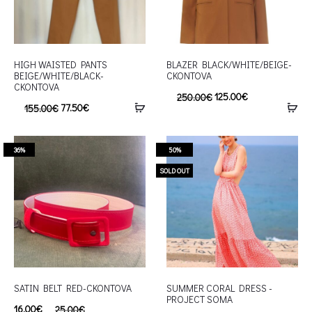
HIGH WAISTED PANTS
BLAZER BLACK/WHITE/BEIGE-
BEIGE/WHITE/BLACK-
CKONTOVA
CKONTOVA
125.00
€
250.00
€
77.50
€
155.00
€
36%
50%
SOLD OUT
SATIN BELT RED-CKONTOVA
SUMMER CORAL DRESS -
PROJECT SOMA
16.00
€
25.00
€