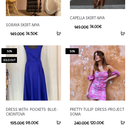
CAPELLA SKIRT-MYA
SORAYA SKIRT-MYA
74.00
€
149.00
€
74.50
€
149.00
€
50%
50%
SOLD OUT
DRESS WITH POCKETS BLUE-
PRETTY TULIP DRESS-PROJECT
CKONTOVA
SOMA
98.00
€
120.00
€
195.00
€
240.00
€