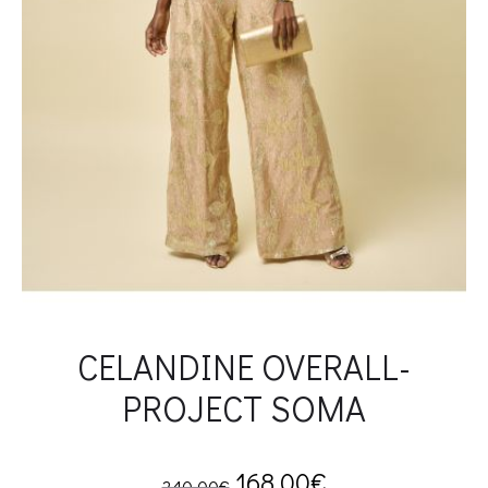
CELANDINE OVERALL-
PROJECT SOMA
Original
Current
168.00
€
240.00
€