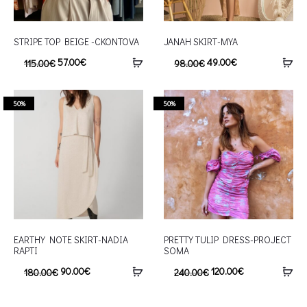
STRIPE TOP BEIGE -CKONTOVA
JANAH SKIRT-MYA
57.00
€
49.00
€
115.00
€
98.00
€
50%
50%
EARTHY NOTE SKIRT-NADIA
PRETTY TULIP DRESS-PROJECT
RAPTI
SOMA
90.00
€
120.00
€
180.00
€
240.00
€