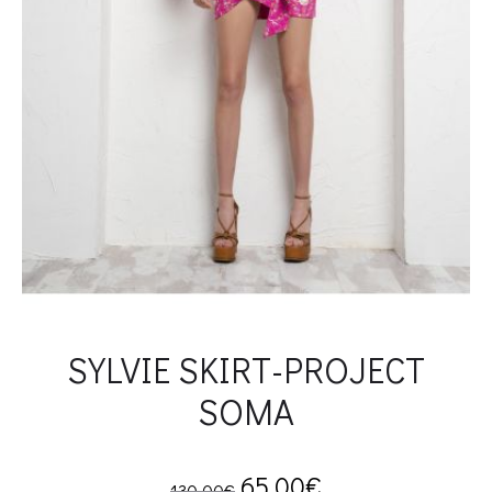
SYLVIE SKIRT-PROJECT
SOMA
Original
Current
65.00
€
130.00
€