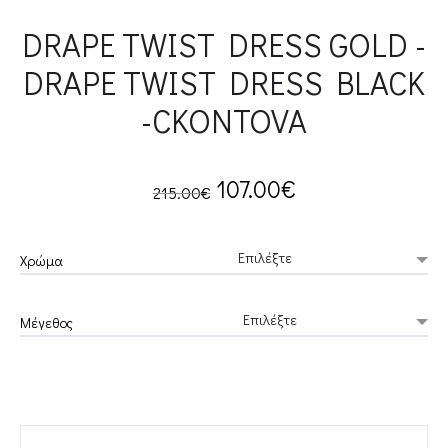
DRAPE TWIST DRESS GOLD -
DRAPE TWIST DRESS BLACK
-CKONTOVA
Original
Current
107.00
€
215.00
€
price
price
Χρώμα
was:
is:
Μέγεθος
215.00€.
107.00€.
DRAPE