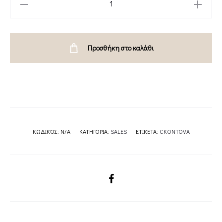
TWIST
DRESS
GOLD
Προσθήκη στο καλάθι
-
DRAPE
TWIST
DRESS
BLACK
-
ΚΩΔΙΚΌΣ:
N/A
ΚΑΤΗΓΟΡΊΑ:
SALES
ΕΤΙΚΈΤΑ:
CKONTOVA
CKONTOVA
quantity
SHARE