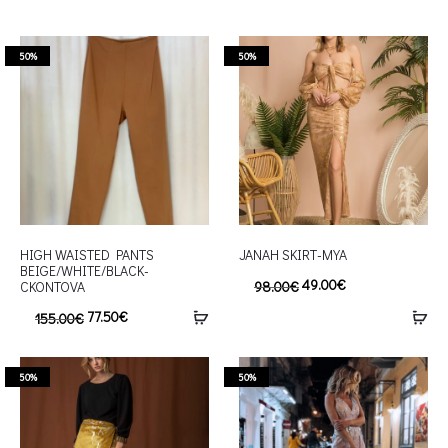
50%
50%
HIGH WAISTED PANTS
JANAH SKIRT-MYA
BEIGE/WHITE/BLACK-
49.00
€
98.00
€
CKONTOVA
77.50
€
155.00
€
50%
50%