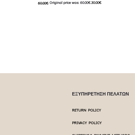
Original price was: 60.00€.
30.00
€
60.00
€
7.50€.
46.00
€
C
Current price is: 30.00€.
 product has
Επιλέξτε επ
This product has
Επιλέξτε επιλογές
ptions may be
multiple var
multiple variants. The options may be
uct page
chosen 
chosen on the product page
ΕΞΥΠΗΡΕΤΗΣΗ ΠΕΛΑΤΩΝ
RETURN POLICY
PRIVACY POLICY