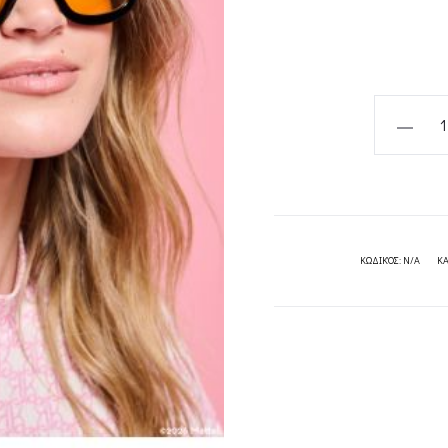
FUTURE
SUNGLAS
PROJECT
SOMA
quantity
ΚΩΔΙΚΌΣ:
N/A
ΚΑ