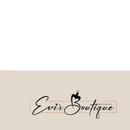
Current price is: 37.50€.
Current price is: 3
This product has
This
Επιλέξτε επιλογές
Επιλέξτε επιλογές
multiple variants. The options may be
multiple variants. The o
chosen on the product page
chosen on the prod