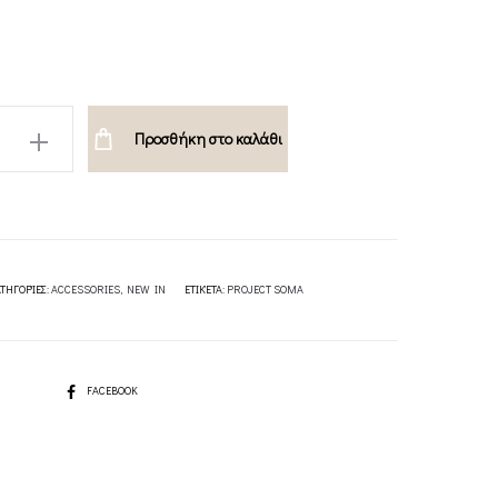
Προσθήκη στο καλάθι
SES-
ΤΗΓΟΡΊΕΣ:
ACCESSORIES
,
NEW IN
ΕΤΙΚΈΤΑ:
PROJECT SOMA
SHARE
FACEBOOK