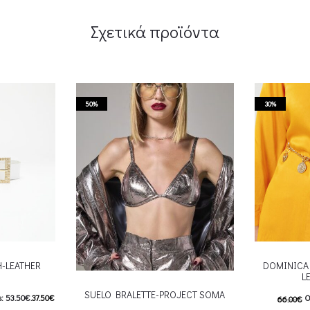
Σχετικά προϊόντα
50%
30%
Η-LEATHER
DOMINICA 
L
SUELO BRALETTE-PROJECT SOMA
: 53.50€.
37.50
€
O
66.00
€