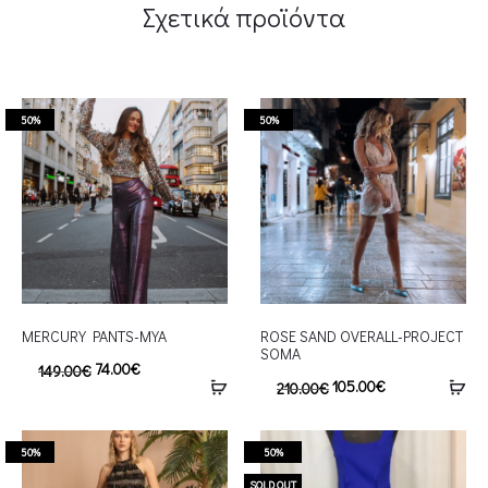
Σχετικά προϊόντα
50%
50%
MERCURY PANTS-MYA
ROSE SAND OVERALL-PROJECT
SOMA
74.00
€
149.00
€
105.00
€
210.00
€
50%
50%
SOLD OUT