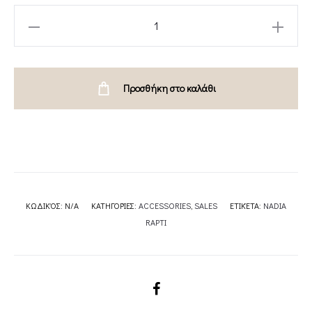
MAVERICK
LEATHER
GLOVES-
NADIA
Προσθήκη στο καλάθι
RAPTI
quantity
ΚΩΔΙΚΌΣ:
N/A
ΚΑΤΗΓΟΡΊΕΣ:
ACCESSORIES
,
SALES
ΕΤΙΚΈΤΑ:
NADIA
RAPTI
SHARE