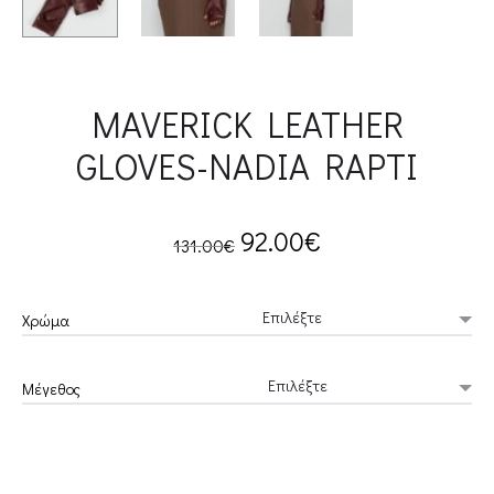
MAVERICK LEATHER
GLOVES-NADIA RAPTI
Original
Current
92.00
€
131.00
€
price
price
Χρώμα
was:
is:
Μέγεθος
131.00€.
92.00€.