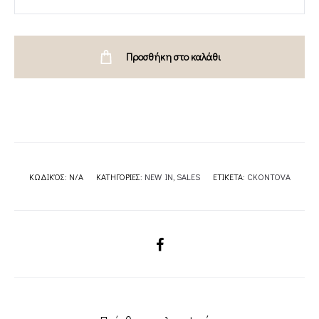
SHORTSLEEVE
BLAZER-
CKONTOVA
Προσθήκη στο καλάθι
quantity
ΚΩΔΙΚΌΣ:
N/A
ΚΑΤΗΓΟΡΊΕΣ:
NEW IN
,
SALES
ΕΤΙΚΈΤΑ:
CKONTOVA
SHARE