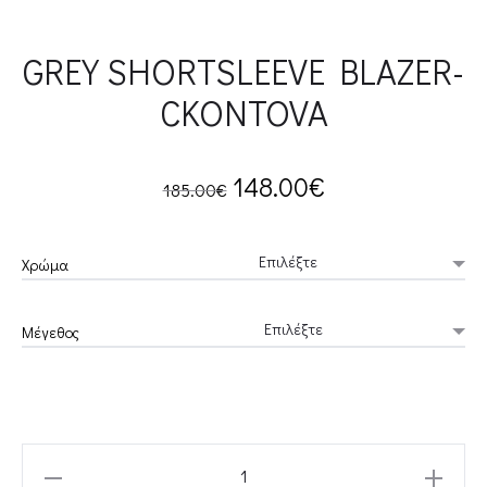
GREY SHORTSLEEVE BLAZER-
CKONTOVA
Original
Current
148.00
€
185.00
€
price
price
Χρώμα
was:
is:
Μέγεθος
185.00€.
148.00€.
GREY