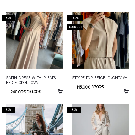
50%
50%
SOLD OUT
SATIN DRESS WITH PLEATS
STRIPE TOP BEIGE -CKONTOVA
BEIGE-CKONTOVA
57.00
€
115.00
€
120.00
€
240.00
€
50%
50%