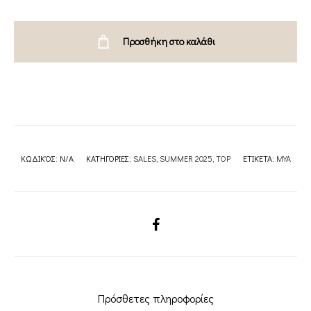
MYA
COLLECTION
Προσθήκη στο καλάθι
quantity
ΚΩΔΙΚΌΣ:
N/A
ΚΑΤΗΓΟΡΊΕΣ:
SALES
,
SUMMER 2025
,
TOP
ΕΤΙΚΈΤΑ:
MYA
SHARE
Πρόσθετες πληροφορίες