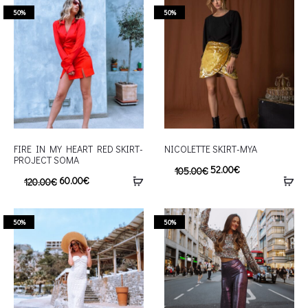
50%
50%
FIRE IN MY HEART RED SKIRT-
NICOLETTE SKIRT-MYA
PROJECT SOMA
52.00
€
105.00
€
60.00
€
120.00
€
50%
50%