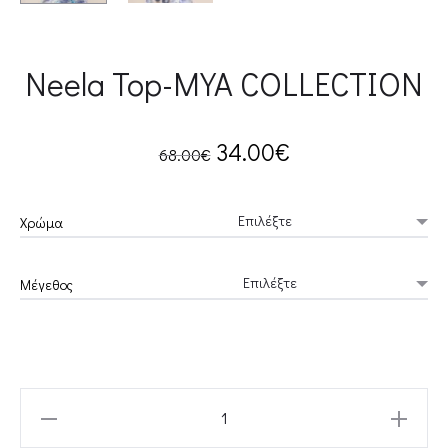
Neela Top-MYA COLLECTION
Original
Current
34.00
€
68.00
€
price
price
Χρώμα
was:
is:
Μέγεθος
68.00€.
34.00€.
Neela
Top-