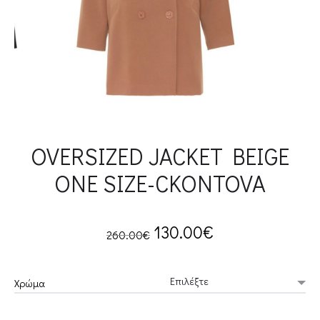
OVERSIZED JACKET BEIGE
ONE SIZE-CKONTOVA
Original
Current
130.00
€
260.00
€
price
price
Χρώμα
was:
is: