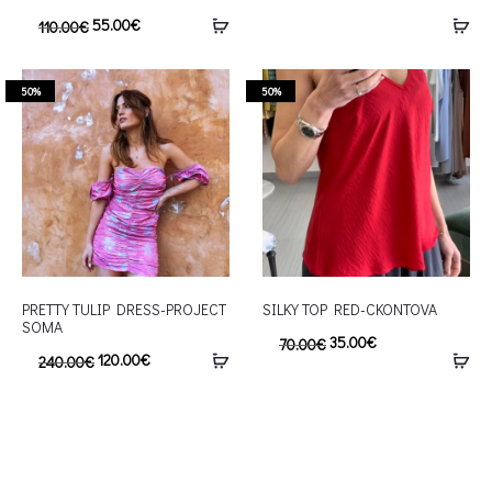
55.00
€
110.00
€
50%
50%
PRETTY TULIP DRESS-PROJECT
SILKY TOP RED-CKONTOVA
SOMA
35.00
€
70.00
€
120.00
€
240.00
€