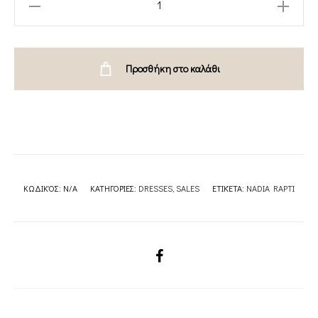
FRUTTI
DRESS-
NADIA
Προσθήκη στο καλάθι
RAPTI
quantity
ΚΩΔΙΚΌΣ:
N/A
ΚΑΤΗΓΟΡΊΕΣ:
DRESSES
,
SALES
ΕΤΙΚΈΤΑ:
NADIA RAPTI
SHARE