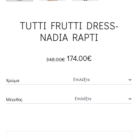
TUTTI FRUTTI DRESS-
NADIA RAPTI
Original
Current
174.00
€
348.00
€
price
price
Χρώμα
was:
is:
Μέγεθος
348.00€.
174.00€.
TUTTI