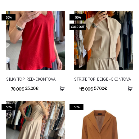
50%
50%
SOLD OUT
SILKY TOP RED-CKONTOVA
STRIPE TOP BEIGE -CKONTOVA
35.00
€
57.00
€
70.00
€
115.00
€
50%
50%