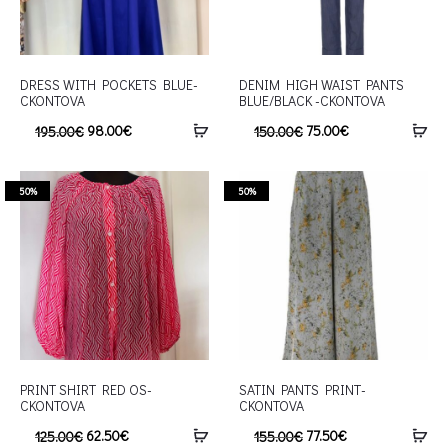
DRESS WITH POCKETS BLUE-
DENIM HIGH WAIST PANTS
CKONTOVA
BLUE/BLACK -CKONTOVA
98.00
€
75.00
€
195.00
€
150.00
€
50%
50%
PRINT SHIRT RED OS-
SATIN PANTS PRINT-
CKONTOVA
CKONTOVA
62.50
€
77.50
€
125.00
€
155.00
€