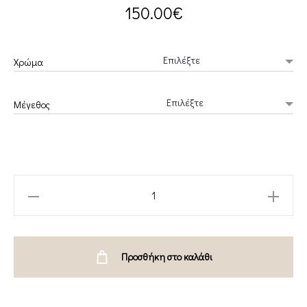
150.00
€
Χρώμα
Μέγεθος
WHITE
MIDI
A
LINE
Προσθήκη στο καλάθι
SKIRT-
CKONTOVA
quantity