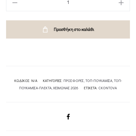
SHIRT
BLACK
/BODYSUIT
Προσθήκη στο καλάθι
SHIRT
WHITE-
CKONTOVA
quantity
ΚΩΔΙΚΌΣ:
N/A
ΚΑΤΗΓΟΡΊΕΣ:
ΠΡΟΣΦΟΡΕΣ
,
ΤΟΠ-ΠΟΥΚΑΜΙΣΑ
,
ΤΟΠ-
ΠΟΥΚΑΜΙΣΑ-ΠΛΕΚΤΑ
,
ΧΕΙΜΩΝΑΣ 2026
ΕΤΙΚΈΤΑ:
CKONTOVA
SHARE