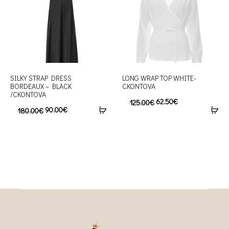
SILKY STRAP DRESS
LONG WRAP TOP WHITE-
BORDEAUX – BLACK
CKONTOVA
/CKONTOVA
62.50
€
125.00
€
90.00
€
180.00
€