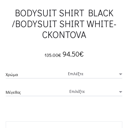
BODYSUIT SHIRT BLACK
/BODYSUIT SHIRT WHITE-
CKONTOVA
Original
Current
94.50
€
135.00
€
price
price
Χρώμα
was:
is:
Μέγεθος
135.00€.
94.50€.
BODYSUIT