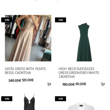
50%
50%
SATIN DRESS WITH PLEATS
HIGH NECK SLEEVELESS
BEIGE-CKONTOVA
DRESS GREEN/GREY/WHITE-
CKONTOVA
120.00
€
240.00
€
90.00
€
180.00
€
50%
50%