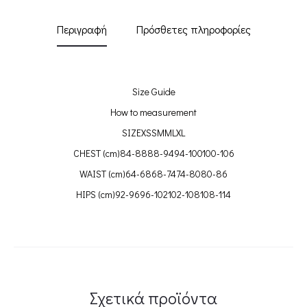
Περιγραφή
Πρόσθετες πληροφορίες
Size Guide
How to measurement
SIZE
XS
SM
ML
XL
CHEST (cm)
84-88
88-94
94-100
100-106
WAIST (cm)
64-68
68-74
74-80
80-86
HIPS (cm)
92-96
96-102
102-108
108-114
Σχετικά προϊόντα