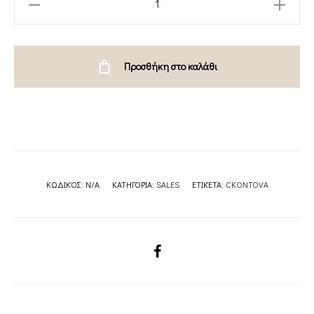
PANTS
BLACK-
CKONTOVA
Προσθήκη στο καλάθι
quantity
ΚΩΔΙΚΌΣ:
N/A
ΚΑΤΗΓΟΡΊΑ:
SALES
ΕΤΙΚΈΤΑ:
CKONTOVA
SHARE