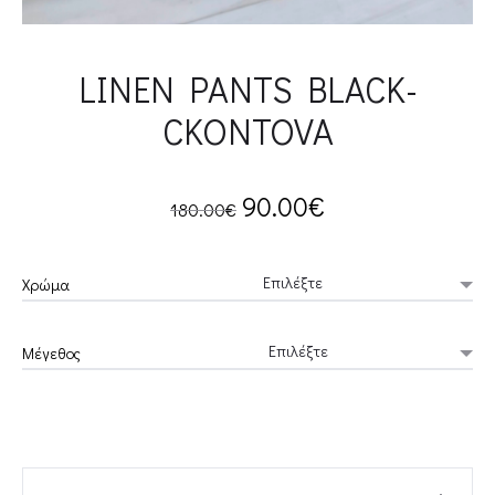
LINEN PANTS BLACK-
CKONTOVA
Original
Current
90.00
€
180.00
€
price
price
Χρώμα
was:
is:
Μέγεθος
180.00€.
90.00€.
LINEN