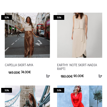
50%
50%
CAPELLA SKIRT-MYA
EARTHY NOTE SKIRT-NADIA
RAPTI
74.00
€
149.00
€
90.00
€
180.00
€
50%
50%