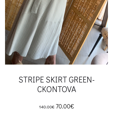
STRIPE SKIRT GREEN-
CKONTOVA
Original
Current
70.00
€
140.00
€