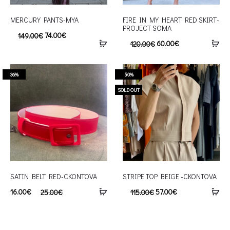
MERCURY PANTS-MYA
FIRE IN MY HEART RED SKIRT-
PROJECT SOMA
74.00
€
149.00
€
60.00
€
120.00
€
36%
50%
SOLD OUT
SATIN BELT RED-CKONTOVA
STRIPE TOP BEIGE -CKONTOVA
16.00
€
57.00
€
25.00
€
115.00
€