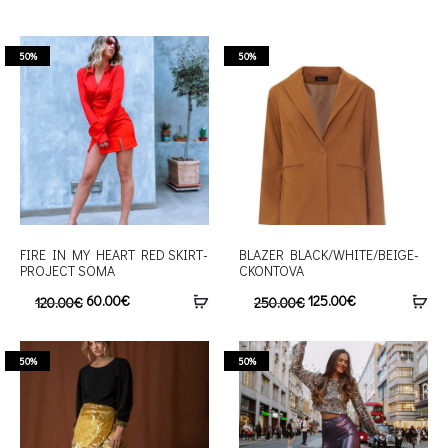
50%
50%
FIRE IN MY HEART RED SKIRT-
BLAZER BLACK/WHITE/BEIGE-
PROJECT SOMA
CKONTOVA
60.00
€
125.00
€
120.00
€
250.00
€
50%
50%