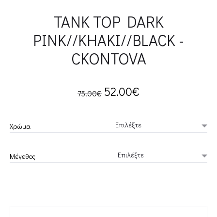
TANK TOP DARK
PINK//KHAKI//BLACK -
CKONTOVA
Original
Current
52.00
€
75.00
€
price
price
Χρώμα
was:
is:
Μέγεθος
75.00€.
52.00€.
TANK