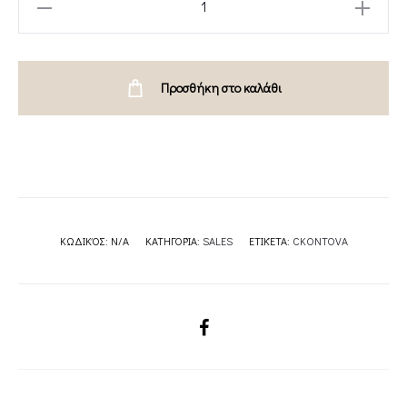
TOP
DARK
PINK//KHAKI//BLACK
Προσθήκη στο καλάθι
-
CKONTOVA
quantity
ΚΩΔΙΚΌΣ:
N/A
ΚΑΤΗΓΟΡΊΑ:
SALES
ΕΤΙΚΈΤΑ:
CKONTOVA
SHARE