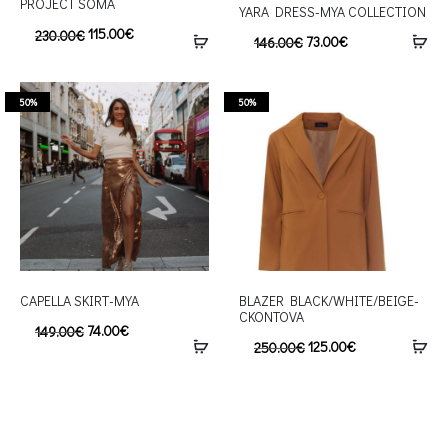
PROJECT SOMA
YARA DRESS-MYA COLLECTION
115.00
€
230.00
€
73.00
€
146.00
€
50%
50%
CAPELLA SKIRT-MYA
BLAZER BLACK/WHITE/BEIGE-
CKONTOVA
74.00
€
149.00
€
125.00
€
250.00
€