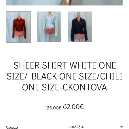
SHEER SHIRT WHITE ONE
SIZE/ BLACK ONE SIZE/CHILI
ONE SIZE-CKONTOVA
Original
Current
62.00
€
125.00
€
price
price
Χρώμα